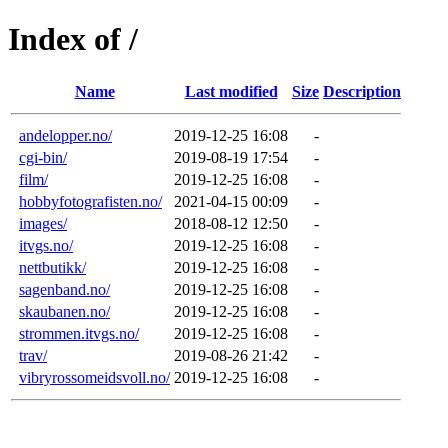
Index of /
Name
Last modified
Size
Description
andelopper.no/
2019-12-25 16:08
-
cgi-bin/
2019-08-19 17:54
-
film/
2019-12-25 16:08
-
hobbyfotografisten.no/
2021-04-15 00:09
-
images/
2018-08-12 12:50
-
itvgs.no/
2019-12-25 16:08
-
nettbutikk/
2019-12-25 16:08
-
sagenband.no/
2019-12-25 16:08
-
skaubanen.no/
2019-12-25 16:08
-
strommen.itvgs.no/
2019-12-25 16:08
-
trav/
2019-08-26 21:42
-
vibryrossomeidsvoll.no/
2019-12-25 16:08
-